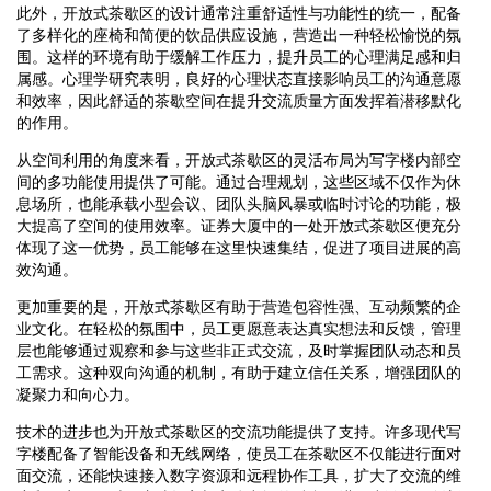
此外，开放式茶歇区的设计通常注重舒适性与功能性的统一，配备
了多样化的座椅和简便的饮品供应设施，营造出一种轻松愉悦的氛
围。这样的环境有助于缓解工作压力，提升员工的心理满足感和归
属感。心理学研究表明，良好的心理状态直接影响员工的沟通意愿
和效率，因此舒适的茶歇空间在提升交流质量方面发挥着潜移默化
的作用。
从空间利用的角度来看，开放式茶歇区的灵活布局为写字楼内部空
间的多功能使用提供了可能。通过合理规划，这些区域不仅作为休
息场所，也能承载小型会议、团队头脑风暴或临时讨论的功能，极
大提高了空间的使用效率。证券大厦中的一处开放式茶歇区便充分
体现了这一优势，员工能够在这里快速集结，促进了项目进展的高
效沟通。
更加重要的是，开放式茶歇区有助于营造包容性强、互动频繁的企
业文化。在轻松的氛围中，员工更愿意表达真实想法和反馈，管理
层也能够通过观察和参与这些非正式交流，及时掌握团队动态和员
工需求。这种双向沟通的机制，有助于建立信任关系，增强团队的
凝聚力和向心力。
技术的进步也为开放式茶歇区的交流功能提供了支持。许多现代写
字楼配备了智能设备和无线网络，使员工在茶歇区不仅能进行面对
面交流，还能快速接入数字资源和远程协作工具，扩大了交流的维